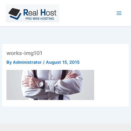
Skip
to
content
works-img101
By
Administrator
/
August 15, 2015