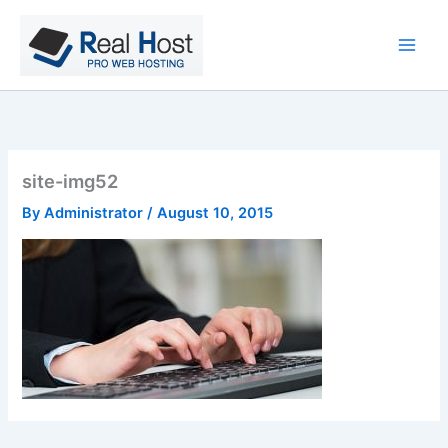
Skip
to
content
site-img52
By
Administrator
/
August 10, 2015