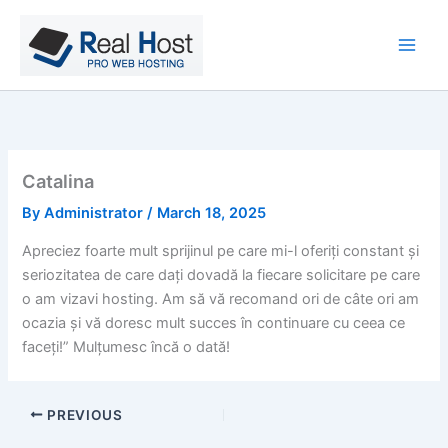
Skip
to
content
Catalina
By
Administrator
/
March 18, 2025
Apreciez foarte mult sprijinul pe care mi-l oferiți constant și
seriozitatea de care dați dovadă la fiecare solicitare pe care
o am vizavi hosting. Am să vă recomand ori de câte ori am
ocazia și vă doresc mult succes în continuare cu ceea ce
faceți!” Mulțumesc încă o dată!
PREVIOUS